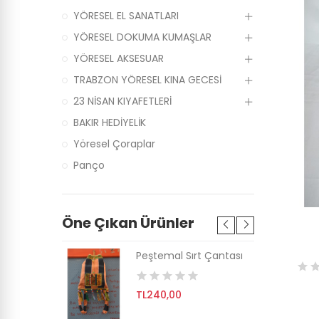
YÖRESEL EL SANATLARI
YÖRESEL DOKUMA KUMAŞLAR
YÖRESEL AKSESUAR
TRABZON YÖRESEL KINA GECESİ
23 NİSAN KIYAFETLERİ
BAKIR HEDİYELİK
Yöresel Çoraplar
Panço
Öne Çıkan Ürünler
Yan Çanta
Peştemal Sırt Çantası
TL240,00