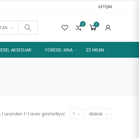
İLETİŞİM
0
0
0
TAN
ESEL AKSESUAR
YÖRESEL KINA
23 NİSAN
1 üründen 1-1 arası gösteriliyor
1
Alakalı