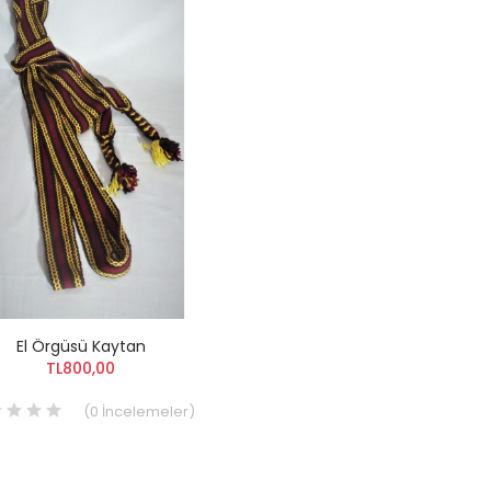
El Örgüsü Kaytan
TL800,00
Keşan Tahta Boncuk
Kuşak Küçük Yan
(
0
İncelemeler
)
Yazma
TL45,00
TL120,00