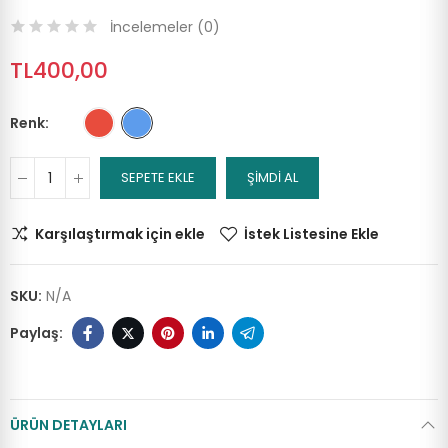
İncelemeler (
0
)
TL400,00
Renk
SEPETE EKLE
ŞİMDİ AL
Karşılaştırmak için ekle
İstek Listesine Ekle
SKU:
N/A
ÜRÜN DETAYLARI